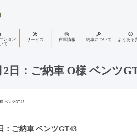
ーション
サービス
在庫情報
納車について
よくある
いて
月2日：ご納車 O様 ベンツGT
様 ベンツGT43
日：ご納車 ベンツGT43